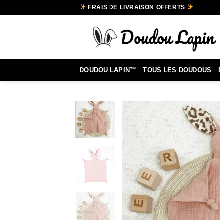
Passer
FRAIS DE LIVRAISON OFFERTS
au
contenu
DOUDOU LAPIN™
TOUS LES DOUDOUS