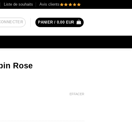
Liste de souhaits
Avis clients
CONNECTER
PANIER /
0.00
EUR
pin Rose
EFFACER
n Rose