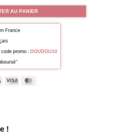
TER AU PANIER
 en France
çais
e code promo :
DOUDOU10
emboursé"
Visa
Visa
MasterCard
Electron
e !