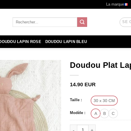
La marque
Recherche
SE 
pour :
DOUDOU LAPIN ROSE
DOUDOU LAPIN BLEU
Doudou Plat La
14.90
EUR
Taille :
30 x 30 CM
Modèle :
A
B
C
quantité de Doudou Plat Lapi