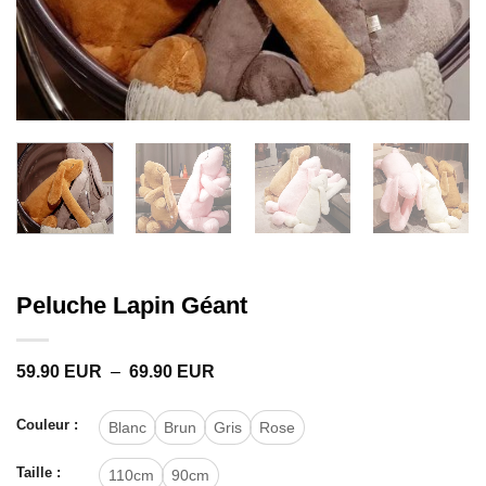
Peluche Lapin Géant
Plage
59.90
EUR
–
69.90
EUR
de
prix :
59.90 EUR
Couleur :
Blanc
Brun
Gris
Rose
à
69.90 EUR
Taille :
110cm
90cm